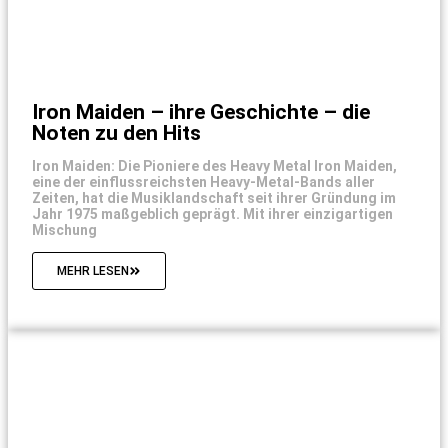
Iron Maiden – ihre Geschichte – die
Noten zu den Hits
Iron Maiden: Die Pioniere des Heavy Metal Iron Maiden,
eine der einflussreichsten Heavy-Metal-Bands aller
Zeiten, hat die Musiklandschaft seit ihrer Gründung im
Jahr 1975 maßgeblich geprägt. Mit ihrer einzigartigen
Mischung
MEHR LESEN