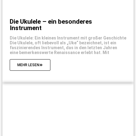
Die Ukulele – ein besonderes
Instrument
Die Ukulele: Ein kleines Instrument mit großer Geschichte
Die Ukulele, oft liebevoll als „Uke“ bezeichnet, ist ein
faszinierendes Instrument, das in den letzten Jahren
eine bemerkenswerte Renaissance erlebt hat. Mit
MEHR LESEN