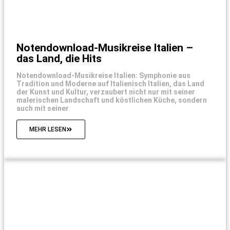
Notendownload-Musikreise Italien –
das Land, die Hits
Notendownload-Musikreise Italien: Symphonie aus
Tradition und Moderne auf Italienisch Italien, das Land
der Kunst und Kultur, verzaubert nicht nur mit seiner
malerischen Landschaft und köstlichen Küche, sondern
auch mit seiner
MEHR LESEN