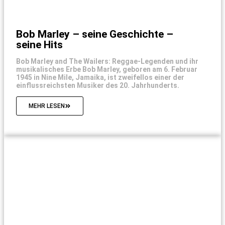
Bob Marley – seine Geschichte –
seine Hits
Bob Marley and The Wailers: Reggae-Legenden und ihr
musikalisches Erbe Bob Marley, geboren am 6. Februar
1945 in Nine Mile, Jamaika, ist zweifellos einer der
einflussreichsten Musiker des 20. Jahrhunderts.
MEHR LESEN