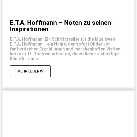
E.T.A. Hoffmann – Noten zu seinen
Inspirationen
E.T.A. Hoffmann: Ein Schriftsteller für die Musikwelt
E.T.A. Hoffmann – ein Name, der sofort Bilder von
fantastischen Erzählungen und märchenhaften Welten
hervorruft. Doch wusstest du, dass dieser vielseitige
Künstler auch
MEHR LESEN