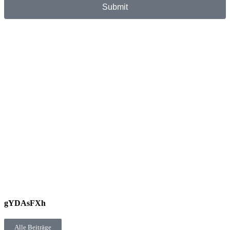
Submit
gYDAsFXh
Alle Beiträge