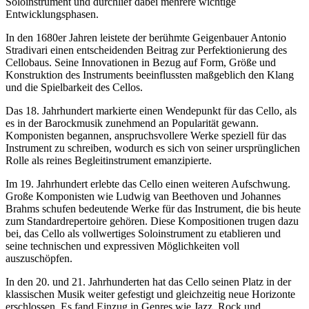
Soloinstrument und durchlief dabei mehrere wichtige
Entwicklungsphasen.
In den 1680er Jahren leistete der berühmte Geigenbauer Antonio
Stradivari einen entscheidenden Beitrag zur Perfektionierung des
Cellobaus. Seine Innovationen in Bezug auf Form, Größe und
Konstruktion des Instruments beeinflussten maßgeblich den Klang
und die Spielbarkeit des Cellos.
Das 18. Jahrhundert markierte einen Wendepunkt für das Cello, als
es in der Barockmusik zunehmend an Popularität gewann.
Komponisten begannen, anspruchsvollere Werke speziell für das
Instrument zu schreiben, wodurch es sich von seiner ursprünglichen
Rolle als reines Begleitinstrument emanzipierte.
Im 19. Jahrhundert erlebte das Cello einen weiteren Aufschwung.
Große Komponisten wie Ludwig van Beethoven und Johannes
Brahms schufen bedeutende Werke für das Instrument, die bis heute
zum Standardrepertoire gehören. Diese Kompositionen trugen dazu
bei, das Cello als vollwertiges Soloinstrument zu etablieren und
seine technischen und expressiven Möglichkeiten voll
auszuschöpfen.
In den 20. und 21. Jahrhunderten hat das Cello seinen Platz in der
klassischen Musik weiter gefestigt und gleichzeitig neue Horizonte
erschlossen. Es fand Einzug in Genres wie Jazz, Rock und