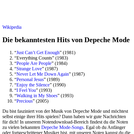
Wikipedia
Die bekanntesten Hits von Depeche Mode
“
Just Can’t Get Enough
” (1981)
“Everything Counts” (1983)
“
People Are People
” (1984)
“
Strange Love
” (1987)
“
Never Let Me Down Again
” (1987)
“
Personal Jesus
” (1989)
“
Enjoy the Silence
” (1990)
“
I Feel You
” (1993)
“
Walking in My Shoes
” (1993)
“
Precious
” (2005)
Du bist fasziniert von der Musik von Depeche Mode und möchtest
selbst einige ihrer Hits spielen? Dann haben wir gute Nachrichten
für dich! In unserem Notendownload-Bereich findest du die Noten
zu vielen bekannten
Depeche Mode-Songs
. Egal ob du Anfänger
oder fortgeschrittener Musiker bist, mit unseren Noten kannst du die