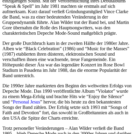
einzigartigen Sound. Mit der Veröffentlichung ihres Debütalbums
“Speak & Spell” im Jahr 1981 machten sie erstmals auf sich
aufmerksam. Kurz darauf verließ Gründungsmitglied Vince Clarke
die Band, was zu einer bedeutenden Veränderung in der
Gruppendynamik führte. Alan Wilder trat der Band bei, und Martin
Gore übernahm die Rolle des Hauptsongwriters, was den
charakteristischen Depeche Mode-Sound maßgeblich prägte.
Der große Durchbruch kam in der zweiten Hälfte der 1980er Jahre.
Alben wie “Black Celebration” (1986) und “Music for the Masses”
(1987) etablierten ihren düsteren, elektronischen Sound und
verschafften ihnen eine wachsende, treue Fangemeinde. Ein
Höhepunkt dieser Ära war das legendäre Konzert im Rose Bowl
Stadium in Pasadena im Jahr 1988, das die enorme Popularität der
Band unterstrich.
Die 1990er Jahre markierten den Beginn des weltweiten Erfolgs von
Depeche Mode. Das 1990 veröffentlichte Album “Violator” wurde
zu einem Mega-Erfolg und brachte Hits wie “Enjoy the Silence”
und “
Personal Jesus
” hervor, die bis heute zu den bekanntesten
Songs der Band zählen. Der Erfolg setzte sich 1993 mit “Songs of
Faith and Devotion” fort, das sowohl in Großbritannien als auch in
den USA die Spitze der Charts erreichte.
Trotz personeller Veränderungen – Alan Wilder verließ die Band
1995 – blieb Depeche Mode auch in den 2000er Jahren und darüber