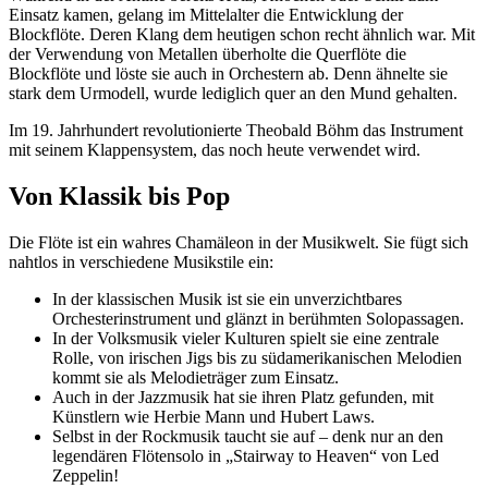
Einsatz kamen, gelang im Mittelalter die Entwicklung der
Blockflöte. Deren Klang dem heutigen schon recht ähnlich war. Mit
der Verwendung von Metallen überholte die Querflöte die
Blockflöte und löste sie auch in Orchestern ab. Denn ähnelte sie
stark dem Urmodell, wurde lediglich quer an den Mund gehalten.
Im 19. Jahrhundert revolutionierte Theobald Böhm das Instrument
mit seinem Klappensystem, das noch heute verwendet wird.
Von Klassik bis Pop
Die Flöte ist ein wahres Chamäleon in der Musikwelt. Sie fügt sich
nahtlos in verschiedene Musikstile ein:
In der klassischen Musik ist sie ein unverzichtbares
Orchesterinstrument und glänzt in berühmten Solopassagen.
In der Volksmusik vieler Kulturen spielt sie eine zentrale
Rolle, von irischen Jigs bis zu südamerikanischen Melodien
kommt sie als Melodieträger zum Einsatz.
Auch in der Jazzmusik hat sie ihren Platz gefunden, mit
Künstlern wie Herbie Mann und Hubert Laws.
Selbst in der Rockmusik taucht sie auf – denk nur an den
legendären Flötensolo in „Stairway to Heaven“ von Led
Zeppelin!