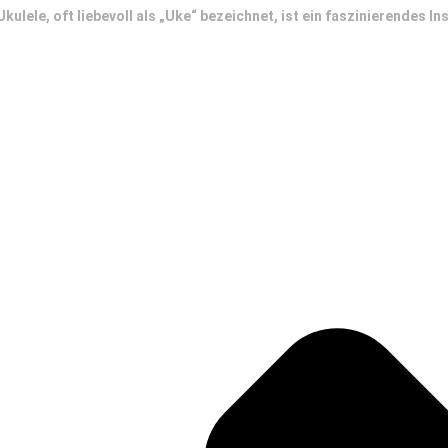
Ukulele, oft liebevoll als „Uke“ bezeichnet, ist ein faszinierendes 