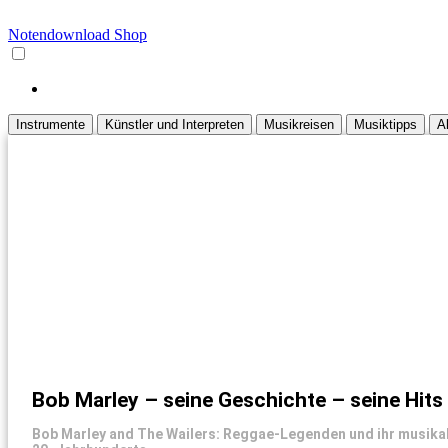
Notendownload Shop
Instrumente
Künstler und Interpreten
Musikreisen
Musiktipps
A
Bob Marley – seine Geschichte – seine Hits
Bob Marley and The Wailers: Reggae-Legenden und ihr musikalis