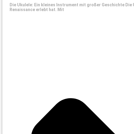
Die Ukulele: Ein kleines Instrument mit großer Geschichte Die 
Renaissance erlebt hat. Mit