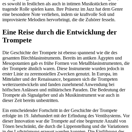
es sowohl in festlichen als auch in intimen Musikstücken eine
tragende Rolle spielen kann. Ihre Präsenz im Jazz hat dem Genre
eine besondere Note verliehen, indem sie kraftvolle Soli und
improvisierte Melodien hervorbringt, die die Zuhörer fesseln.
Eine Reise durch die Entwicklung der
Trompete
Die Geschichte der Trompete ist ebenso spannend wie die des
gesamten Blechblasinstruments. Bereits im antiken Ägypten und
Mesopotamien gab es frühe Formen von Metallblasinstrumenten, die
der Trompete ähnlich waren. Diese Instrumente wurden jedoch in
erster Linie zu zeremoniellen Zwecken genutzt. In Europa, im
Mittelalter und der Renaissance, begannen sich die Trompeten
weiterzuentwickeln und fanden zunehmend Anwendung bei
höfischen Anlässen und militärischen Paraden. Die Bedeutung der
Trompete als Signalgeber und als Musikinstrument war auch in
dieser Zeit bereits unbestritten.
Ein entscheidender Fortschritt in der Geschichte der Trompete
erfolgte im 19. Jahrhundert mit der Erfindung des Ventilsystems. Vor
dieser Innovation war die Trompete auf eine begrenzte Anzahl von
Tönen beschränkt, die durch die Lippenstellung und die Variationen
in der Luftströmung erzeugt werden konnten. Die Einführung des