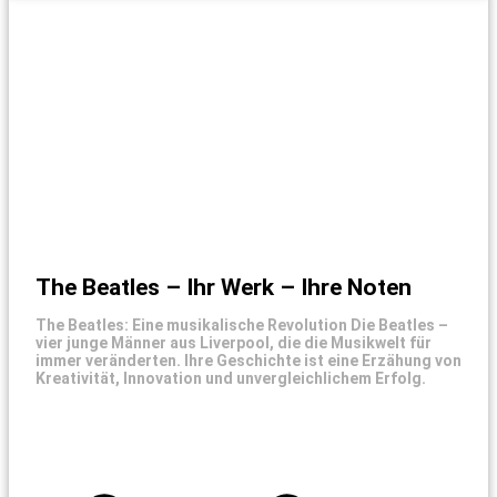
The Beatles – Ihr Werk – Ihre Noten
The Beatles: Eine musikalische Revolution Die Beatles –
vier junge Männer aus Liverpool, die die Musikwelt für
immer veränderten. Ihre Geschichte ist eine Erzähung von
Kreativität, Innovation und unvergleichlichem Erfolg.