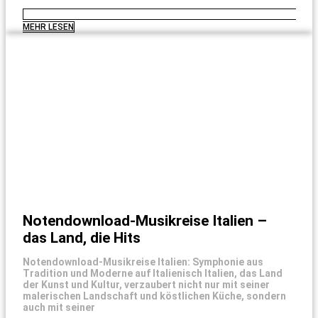
MEHR LESEN
Notendownload-Musikreise Italien –
das Land, die Hits
Notendownload-Musikreise Italien: Symphonie aus
Tradition und Moderne auf Italienisch Italien, das Land
der Kunst und Kultur, verzaubert nicht nur mit seiner
malerischen Landschaft und köstlichen Küche, sondern
auch mit seiner