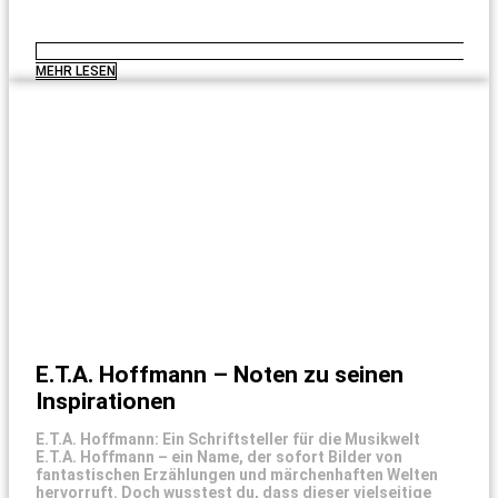
MEHR LESEN
E.T.A. Hoffmann – Noten zu seinen
Inspirationen
E.T.A. Hoffmann: Ein Schriftsteller für die Musikwelt
E.T.A. Hoffmann – ein Name, der sofort Bilder von
fantastischen Erzählungen und märchenhaften Welten
hervorruft. Doch wusstest du, dass dieser vielseitige