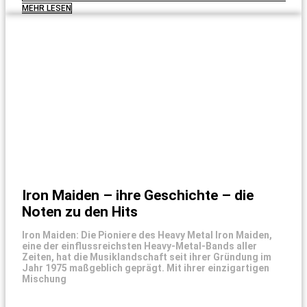
MEHR LESEN
Iron Maiden – ihre Geschichte – die
Noten zu den Hits
Iron Maiden: Die Pioniere des Heavy Metal Iron Maiden,
eine der einflussreichsten Heavy-Metal-Bands aller
Zeiten, hat die Musiklandschaft seit ihrer Gründung im
Jahr 1975 maßgeblich geprägt. Mit ihrer einzigartigen
Mischung