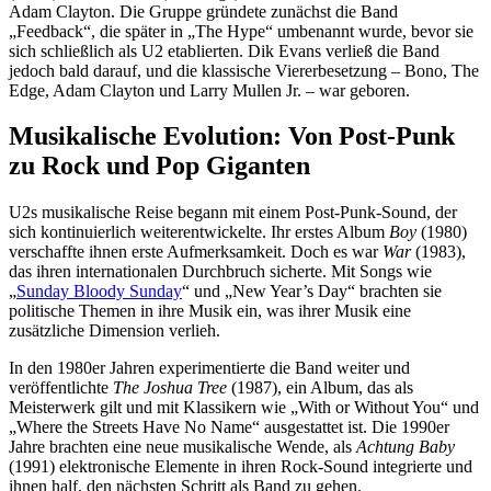
Adam Clayton. Die Gruppe gründete zunächst die Band
„Feedback“, die später in „The Hype“ umbenannt wurde, bevor sie
sich schließlich als U2 etablierten. Dik Evans verließ die Band
jedoch bald darauf, und die klassische Viererbesetzung – Bono, The
Edge, Adam Clayton und Larry Mullen Jr. – war geboren.
Musikalische Evolution: Von Post-Punk
zu Rock und Pop Giganten
U2s musikalische Reise begann mit einem Post-Punk-Sound, der
sich kontinuierlich weiterentwickelte. Ihr erstes Album
Boy
(1980)
verschaffte ihnen erste Aufmerksamkeit. Doch es war
War
(1983),
das ihren internationalen Durchbruch sicherte. Mit Songs wie
„
Sunday Bloody Sunday
“ und „New Year’s Day“ brachten sie
politische Themen in ihre Musik ein, was ihrer Musik eine
zusätzliche Dimension verlieh.
In den 1980er Jahren experimentierte die Band weiter und
veröffentlichte
The Joshua Tree
(1987), ein Album, das als
Meisterwerk gilt und mit Klassikern wie „With or Without You“ und
„Where the Streets Have No Name“ ausgestattet ist. Die 1990er
Jahre brachten eine neue musikalische Wende, als
Achtung Baby
(1991) elektronische Elemente in ihren Rock-Sound integrierte und
ihnen half, den nächsten Schritt als Band zu gehen.