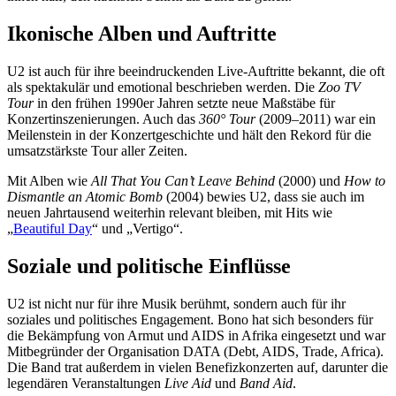
Ikonische Alben und Auftritte
U2 ist auch für ihre beeindruckenden Live-Auftritte bekannt, die oft
als spektakulär und emotional beschrieben werden. Die
Zoo TV
Tour
in den frühen 1990er Jahren setzte neue Maßstäbe für
Konzertinszenierungen. Auch das
360° Tour
(2009–2011) war ein
Meilenstein in der Konzertgeschichte und hält den Rekord für die
umsatzstärkste Tour aller Zeiten.
Mit Alben wie
All That You Can’t Leave Behind
(2000) und
How to
Dismantle an Atomic Bomb
(2004) bewies U2, dass sie auch im
neuen Jahrtausend weiterhin relevant bleiben, mit Hits wie
„
Beautiful Day
“ und „Vertigo“.
Soziale und politische Einflüsse
U2 ist nicht nur für ihre Musik berühmt, sondern auch für ihr
soziales und politisches Engagement. Bono hat sich besonders für
die Bekämpfung von Armut und AIDS in Afrika eingesetzt und war
Mitbegründer der Organisation DATA (Debt, AIDS, Trade, Africa).
Die Band trat außerdem in vielen Benefizkonzerten auf, darunter die
legendären Veranstaltungen
Live Aid
und
Band Aid
.